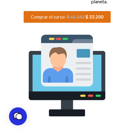
planeta.
Comprar el curso:
$
41.143
$
33.200