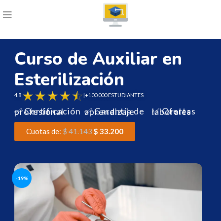
Curso de Auxiliar en
Esterilización
4.8
|+100.000 ESTUDIANTES
✅ Certificación profesional
✅ Garantía de aprendizaje
✅ Ofertas laborales
Cuotas de:
$
41.143
$
33.200
-19%