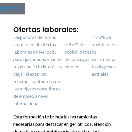
$
33.200
Ofertas laborales:
Dispondras de la más
✅73% de
amplia red de ofertas
✅85 % de
posibilidades
laborales a nivel país,
posibilidades
de
para que puedas vivir de
de conseguir
incrementar
tu pasión. Si tu interés es
empleo
tus ingresos
viajar al exterior,
actuales
tenemos contactos con
las mejores consultoras
de empleo a nivel
internacional.
Esta formación te brinda las herramientas
necesarias para destacar en geriátricos, atención
domiciliaria y el ámbito privado de la salud.