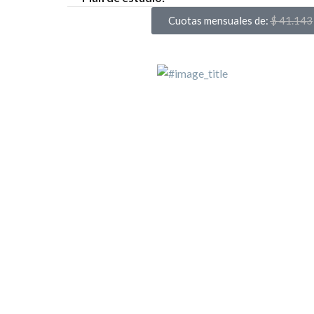
Cuotas mensuales de:
$
41.143