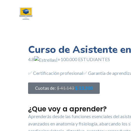
Curso de Asistente e
4.8
|+100.000 ESTUDIANTES
✅ Certificación profesional
✅ Garantía de aprendiz
Cuotas de:
$
41.143
$
33.200
¿Que voy a aprender?
Aprenderás desde las funciones esenciales del asist
avanzados en anatomía y fisiología, abarcando los s
cardiocirculatorio, digestivo, excretor y reproduc