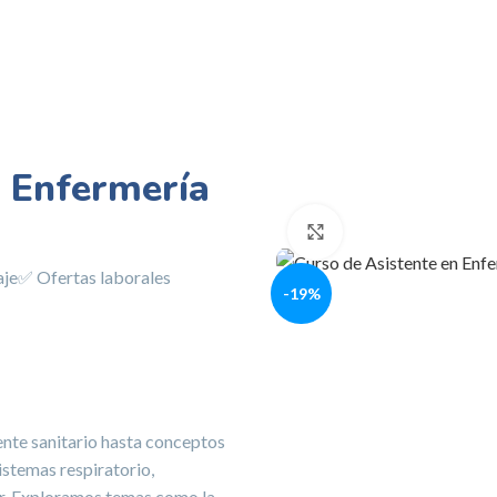
n Enfermería
Click to enlarge
aje
✅ Ofertas laborales
-19%
ente sanitario hasta conceptos
istemas respiratorio,
tor. Exploramos temas como la