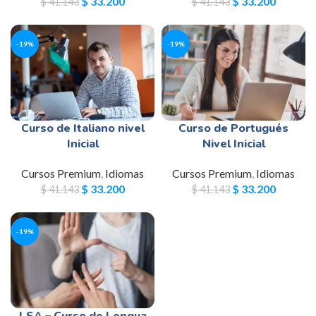
$
33.200
$
33.200
$
41.143
$
41.143
-19%
-19%
Curso de Italiano nivel
Curso de Portugués
Inicial
Nivel Inicial
Cursos Premium
,
Idiomas
Cursos Premium
,
Idiomas
$
33.200
$
33.200
$
41.143
$
41.143
-19%